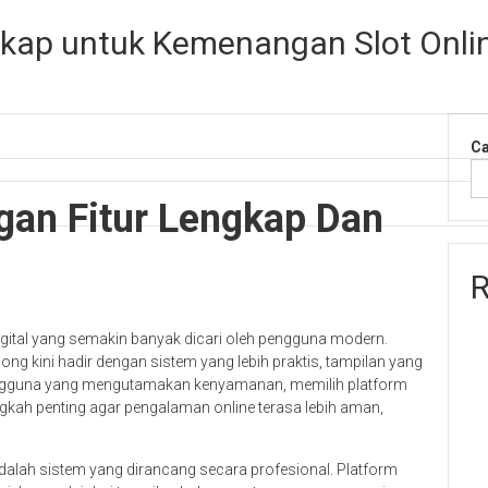
kap untuk Kemenangan Slot Onli
Ca
an Fitur Lengkap Dan
R
igital yang semakin banyak dicari oleh pengguna modern.
 kini hadir dengan sistem yang lebih praktis, tampilan yang
i pengguna yang mengutamakan kenyamanan, memilih platform
kah penting agar pengalaman online terasa lebih aman,
dalah sistem yang dirancang secara profesional. Platform