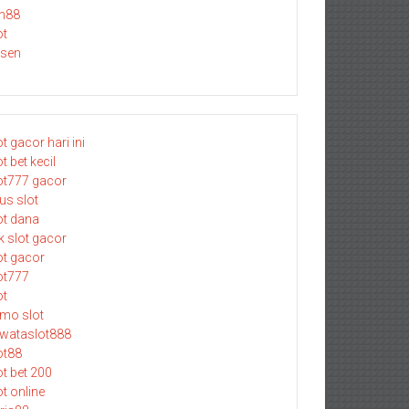
n88
ot
sen
ot gacor hari ini
ot bet kecil
ot777 gacor
tus slot
ot dana
nk slot gacor
ot gacor
ot777
ot
mo slot
wataslot888
ot88
ot bet 200
ot online