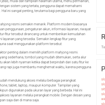
h jelas, mulai dari tampilan halaman utama, menu permainan,
. Dengan sistem yang tertata, pengguna dapat memahami
 Hal ini sangat penting, terutama bagi pengguna baru yang
mahjong resmi semakin menarik. Platform modern biasanya
uan penggunaan, pengaturan akun, informasi layanan, riwayat
 Fitur-fitur tersebut dirancang untuk memberikan kemudahan
yanan yang tersedia. Semakin lengkap fitur yang
guna saat menggunakan platform tersebut.
Ti
 faktor penting dalam memilih platform mahjong resmi.
u yang sederhana, tombol yang mudah ditemukan, serta alur
kan lebih nyaman ketika dapat berpindah dari satu fitur ke
P
si yang rapi juga membantu menghemat waktu, karena pengguna
sl
udah mendukung akses melalui berbagai perangkat.
sl
ne, tablet, laptop, maupun komputer. Tampilan yang
si
kipun digunakan pada ukuran layar yang berbeda. Hal ini
sl
kses layanan melalui perangkat mobile. Dengan desain yang
wi
apan saja dan di mana saja.
sl