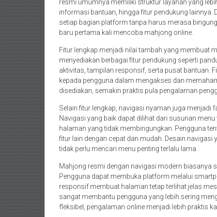
resmi umumnya memiliki struktur layanan yang lebi
informasi bantuan, hingga fitur pendukung lainnya
setiap bagian platform tanpa harus merasa bingung.
baru pertama kali mencoba mahjong online.
Fitur lengkap menjadi nilai tambah yang membuat 
menyediakan berbagai fitur pendukung seperti pand
aktivitas, tampilan responsif, serta pusat bantuan.
kepada pengguna dalam mengakses dan memahami la
disediakan, semakin praktis pula pengalaman peng
Selain fitur lengkap, navigasi nyaman juga menjadi
Navigasi yang baik dapat dilihat dari susunan men
halaman yang tidak membingungkan. Pengguna tentu a
fitur lain dengan cepat dan mudah. Desain naviga
tidak perlu mencari menu penting terlalu lama.
Mahjong resmi dengan navigasi modern biasanya s
Pengguna dapat membuka platform melalui smartpho
responsif membuat halaman tetap terlihat jelas mes
sangat membantu pengguna yang lebih sering menga
fleksibel, pengalaman online menjadi lebih praktis k