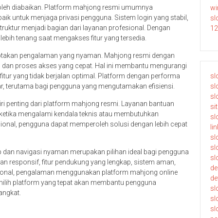
boleh diabaikan. Platform mahjong resmi umumnya
wi
ik untuk menjaga privasi pengguna. Sistem login yang stabil,
sl
truktur menjadi bagian dari layanan profesional. Dengan
12
ih tenang saat mengakses fitur yang tersedia.
iptakan pengalaman yang nyaman. Mahjong resmi dengan
l dan proses akses yang cepat. Hal ini membantu mengurangi
fitur yang tidak berjalan optimal. Platform dengan performa
sl
r, terutama bagi pengguna yang mengutamakan efisiensi.
sl
sl
ri penting dari platform mahjong resmi. Layanan bantuan
si
etika mengalami kendala teknis atau membutuhkan
sl
ional, pengguna dapat memperoleh solusi dengan lebih cepat
li
sl
sl
p dan navigasi nyaman merupakan pilihan ideal bagi pengguna
sl
an responsif, fitur pendukung yang lengkap, sistem aman,
de
esional, pengalaman menggunakan platform mahjong online
de
milih platform yang tepat akan membantu pengguna
sl
angkat.
sl
sl