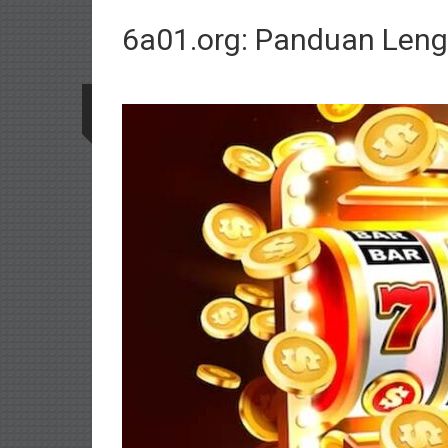
Lompat
ke
6a01.org: Panduan Leng
konten