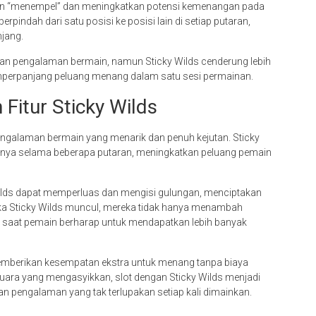
 akan “menempel” dan meningkatkan potensi kemenangan pada
erpindah dari satu posisi ke posisi lain di setiap putaran,
njang.
an pengalaman bermain, namun Sticky Wilds cenderung lebih
rpanjang peluang menang dalam satu sesi permainan.
Fitur Sticky Wilds
pengalaman bermain yang menarik dan penuh kejutan. Sticky
patnya selama beberapa putaran, meningkatkan peluang pemain
Wilds dapat memperluas dan mengisi gulungan, menciptakan
a Sticky Wilds muncul, mereka tidak hanya menambah
n saat pemain berharap untuk mendapatkan lebih banyak
s, memberikan kesempatan ekstra untuk menang tanpa biaya
ara yang mengasyikkan, slot dengan Sticky Wilds menjadi
kan pengalaman yang tak terlupakan setiap kali dimainkan.