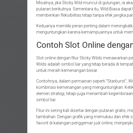
Misalnya, jika Sticky Wild muncul di gulungan, ia
putaran berikutnya. Sementara itu, Wild Biasa dapat b
memberikan fleksibilitas tetapi tanpa efek jangka pa
Keduanya memiliki peran penting dalam meningkatk
menguntungkan karena kemampuannya untuk mempe
Contoh Slot Online dengan 
Slot online dengan fitur Sticky Wilds menawarkan 
Wilds adalah simbol liar yang tetap berada di tem
untuk meraih kemenangan besar.
Contohnya, dalam permainan seperti “Starburst”, 
kombinasi kemenangan yang menguntungkan. Ketik
elemen strategi, tetapi juga menambah kegembiraa
simbol liar.
Fitur ini sering kali disertai dengan putaran grati
tambahan. Dengan grafik yang memukau dan efek su
favorit di kalangan penggemar judi online, menjanji