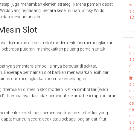
 tetapi juga menambah elemen strategi, karena pemain dapat
wi
ilds yang terpasang. Secara keseluruhan, Sticky Wilds
sl
an dan menguntungkan.
12
 Mesin Slot
ering ditemukan di mesin slot modern. Fitur ini memungkinkan
sl
 beberapa putaran, meningkatkan peluang pemain untuk
sl
sl
si
patnya sementara simbol lainnya berputar di sekitar,
sl
. Beberapa permainan slot bahkan menawarkan lebih dari
li
mainan dan meningkatkan potensi kemenangan.
sl
ng ditemukan di mesin slot modern. Ketika simbol liar (wild)
sl
l” di tempatnya dan tidak berpindah selama beberapa putaran
sl
de
de
k membentuk kombinasi pemenang, karena simbol liar yang
sl
 dapat muncul secara acak atau sebagai bagian dari fitur
sl
sl