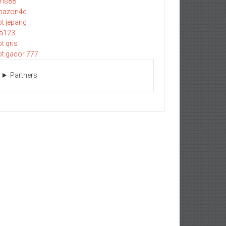
ris88
mazon4d
ot jepang
ga123
ot qris
ot gacor 777
Partners