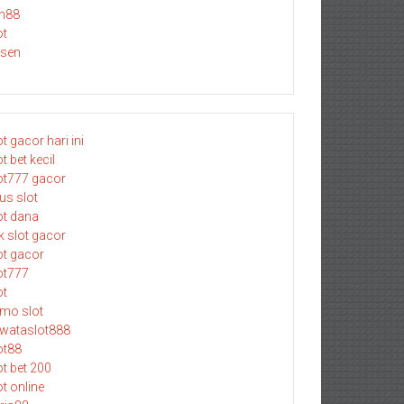
n88
ot
sen
ot gacor hari ini
ot bet kecil
ot777 gacor
tus slot
ot dana
nk slot gacor
ot gacor
ot777
ot
mo slot
wataslot888
ot88
ot bet 200
ot online