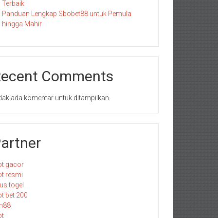
Terbaik
Panduan Lengkap Sbobet88 untuk Pemula
hingga Mahir
Recent Comments
dak ada komentar untuk ditampilkan.
artner
ot gacor
ot resmi
tus togel
ot bet 200
n88
ot