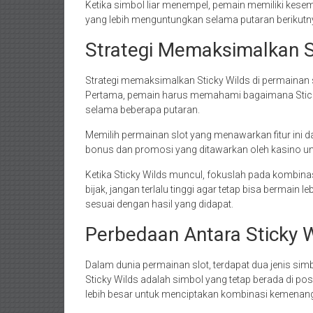
Ketika simbol liar menempel, pemain memiliki kes
yang lebih menguntungkan selama putaran berikutn
Strategi Memaksimalkan St
Strategi memaksimalkan Sticky Wilds di permainan 
Pertama, pemain harus memahami bagaimana Sticky W
selama beberapa putaran.
Memilih permainan slot yang menawarkan fitur ini d
bonus dan promosi yang ditawarkan oleh kasino unt
Ketika Sticky Wilds muncul, fokuslah pada kombina
bijak, jangan terlalu tinggi agar tetap bisa bermain 
sesuai dengan hasil yang didapat.
Perbedaan Antara Sticky W
Dalam dunia permainan slot, terdapat dua jenis simbo
Sticky Wilds adalah simbol yang tetap berada di po
lebih besar untuk menciptakan kombinasi kemenan