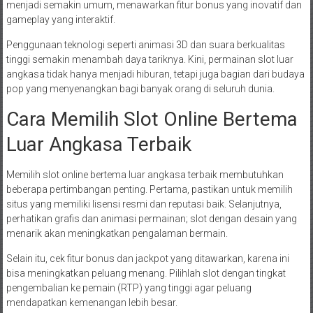
menjadi semakin umum, menawarkan fitur bonus yang inovatif dan
gameplay yang interaktif.
Penggunaan teknologi seperti animasi 3D dan suara berkualitas
tinggi semakin menambah daya tariknya. Kini, permainan slot luar
angkasa tidak hanya menjadi hiburan, tetapi juga bagian dari budaya
pop yang menyenangkan bagi banyak orang di seluruh dunia.
Cara Memilih Slot Online Bertema
Luar Angkasa Terbaik
Memilih slot online bertema luar angkasa terbaik membutuhkan
beberapa pertimbangan penting. Pertama, pastikan untuk memilih
situs yang memiliki lisensi resmi dan reputasi baik. Selanjutnya,
perhatikan grafis dan animasi permainan; slot dengan desain yang
menarik akan meningkatkan pengalaman bermain.
Selain itu, cek fitur bonus dan jackpot yang ditawarkan, karena ini
bisa meningkatkan peluang menang. Pilihlah slot dengan tingkat
pengembalian ke pemain (RTP) yang tinggi agar peluang
mendapatkan kemenangan lebih besar.