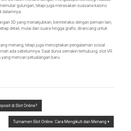
r memutar gulungan, tetapi juga merasakan suasana kasino
di dalamnya.
ungan 3D yang menakjubkan, berinteraksi dengan pemain lain,
ap detail, mulai dari suara hingga grafis, dirancang untuk
uang menang, tetapi juga menciptakan pengalaman sosial
rnah ada sebelumnya. Saat dunia semakin terhubung, slot VR
n yang mencari petualangan baru.
sit di Slot Online?
Turnamen Slot Online: Cara Mengikuti dan Menang