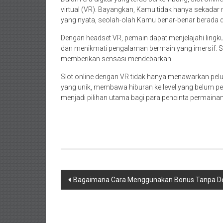
virtual (VR). Bayangkan, Kamu tidak hanya sekada
yang nyata, seolah-olah Kamu benar-benar berada 
Dengan headset VR, pemain dapat menjelajahi lingk
dan menikmati pengalaman bermain yang imersif. Seti
memberikan sensasi mendebarkan.
Slot online dengan VR tidak hanya menawarkan pel
yang unik, membawa hiburan ke level yang belum pe
menjadi pilihan utama bagi para pencinta permaina
Navigasi
Bagaimana Cara Menggunakan Bonus Tanpa Depo
pos