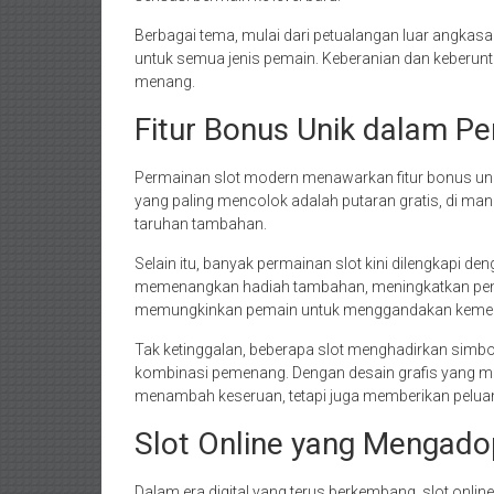
Berbagai tema, mulai dari petualangan luar angkas
untuk semua jenis pemain. Keberanian dan keberuntu
menang.
Fitur Bonus Unik dalam P
Permainan slot modern menawarkan fitur bonus unik
yang paling mencolok adalah putaran gratis, di m
taruhan tambahan.
Selain itu, banyak permainan slot kini dilengkapi
memenangkan hadiah tambahan, meningkatkan peng
memungkinkan pemain untuk menggandakan kemen
Tak ketinggalan, beberapa slot menghadirkan simbo
kombinasi pemenang. Dengan desain grafis yang men
menambah keseruan, tetapi juga memberikan peluang
Slot Online yang Mengadop
Dalam era digital yang terus berkembang, slot onli