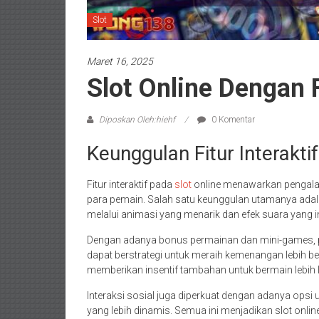
Slot
Maret 16, 2025
Slot Online Dengan F
Diposkan Oleh:hiehf
0 Komentar
Keunggulan Fitur Interakti
Fitur interaktif pada
slot
online menawarkan pengala
para pemain. Salah satu keunggulan utamanya ada
melalui animasi yang menarik dan efek suara yang i
Dengan adanya bonus permainan dan mini-games, p
dapat berstrategi untuk meraih kemenangan lebih besar.
memberikan insentif tambahan untuk bermain lebih 
Interaksi sosial juga diperkuat dengan adanya ops
yang lebih dinamis. Semua ini menjadikan slot onli