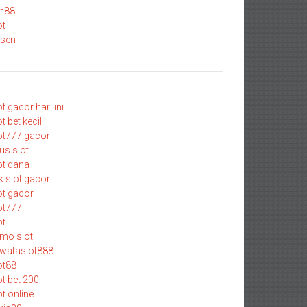
n88
ot
sen
ot gacor hari ini
ot bet kecil
ot777 gacor
tus slot
ot dana
nk slot gacor
ot gacor
ot777
ot
mo slot
wataslot888
ot88
ot bet 200
ot online