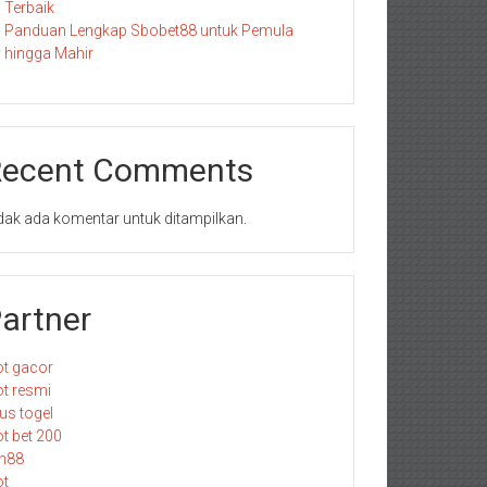
Terbaik
Panduan Lengkap Sbobet88 untuk Pemula
hingga Mahir
Recent Comments
dak ada komentar untuk ditampilkan.
artner
ot gacor
ot resmi
tus togel
ot bet 200
n88
ot