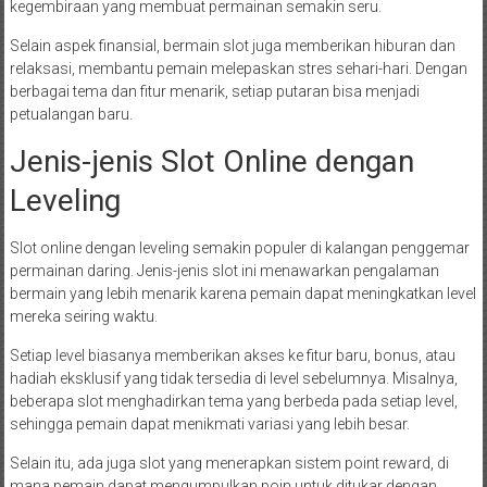
kegembiraan yang membuat permainan semakin seru.
Selain aspek finansial, bermain slot juga memberikan hiburan dan
relaksasi, membantu pemain melepaskan stres sehari-hari. Dengan
berbagai tema dan fitur menarik, setiap putaran bisa menjadi
petualangan baru.
Jenis-jenis Slot Online dengan
Leveling
Slot online dengan leveling semakin populer di kalangan penggemar
permainan daring. Jenis-jenis slot ini menawarkan pengalaman
bermain yang lebih menarik karena pemain dapat meningkatkan level
mereka seiring waktu.
Setiap level biasanya memberikan akses ke fitur baru, bonus, atau
hadiah eksklusif yang tidak tersedia di level sebelumnya. Misalnya,
beberapa slot menghadirkan tema yang berbeda pada setiap level,
sehingga pemain dapat menikmati variasi yang lebih besar.
Selain itu, ada juga slot yang menerapkan sistem point reward, di
mana pemain dapat mengumpulkan poin untuk ditukar dengan