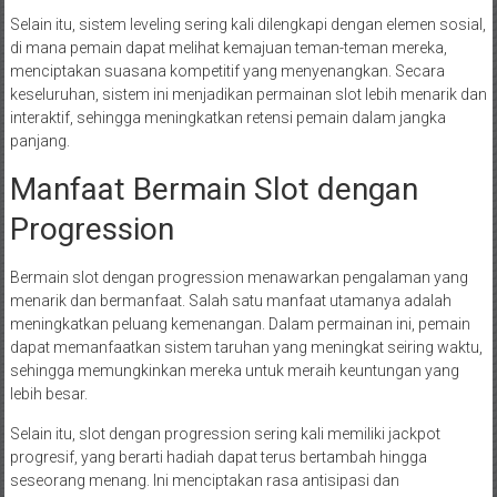
Selain itu, sistem leveling sering kali dilengkapi dengan elemen sosial,
di mana pemain dapat melihat kemajuan teman-teman mereka,
menciptakan suasana kompetitif yang menyenangkan. Secara
keseluruhan, sistem ini menjadikan permainan slot lebih menarik dan
interaktif, sehingga meningkatkan retensi pemain dalam jangka
panjang.
Manfaat Bermain Slot dengan
Progression
Bermain slot dengan progression menawarkan pengalaman yang
menarik dan bermanfaat. Salah satu manfaat utamanya adalah
meningkatkan peluang kemenangan. Dalam permainan ini, pemain
dapat memanfaatkan sistem taruhan yang meningkat seiring waktu,
sehingga memungkinkan mereka untuk meraih keuntungan yang
lebih besar.
Selain itu, slot dengan progression sering kali memiliki jackpot
progresif, yang berarti hadiah dapat terus bertambah hingga
seseorang menang. Ini menciptakan rasa antisipasi dan