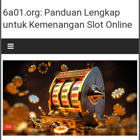
Lompat
ke
6a01.org: Panduan Lengkap
konten
untuk Kemenangan Slot Online
Slot