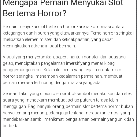
Mengapa Pemain Menyukai Slot
Bertema Horror?
Pemain menyukai slot bertema horror karena kombinasi antara
ketegangan dan hiburan yang ditawarkannya. Tema horror seringkali
melibatkan elemen misteri dan ketidakpastian, yang dapat
meningkatkan adrenalin saat bermain.
Visual yang menyeramkan, seperti hantu, monster, dan suasana
gelap, menciptakan pengalaman imersif yang menarik bagi
penggemar genre ini. Selain itu, cerita yang terjalin di dalam slot
horror seringkali menambah kedalaman permainan, membuat
pemain merasa terhubung dengan narasi yang ada.
Sensasi takut yang dipicu oleh simbol-simbol menakutkan dan efek
suara yang mencekam membuat setiap putaran terasa lebih
menggugah. Bagi banyak orang, bermain slot bertema horror bukan
hanya tentang menang, tetapi juga tentang merasakan emosi yang
mendebarkan sambil menikmati pengalaman bermain yang unik dan
berbeda.