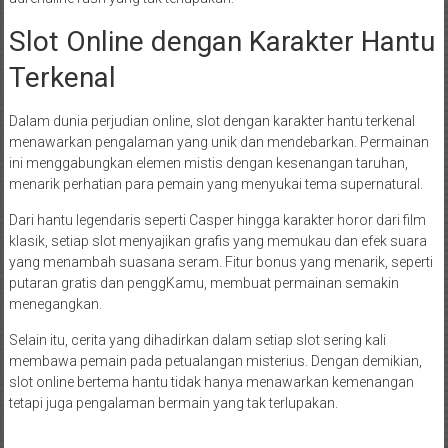
Slot Online dengan Karakter Hantu
Terkenal
Dalam dunia perjudian online, slot dengan karakter hantu terkenal
menawarkan pengalaman yang unik dan mendebarkan. Permainan
ini menggabungkan elemen mistis dengan kesenangan taruhan,
menarik perhatian para pemain yang menyukai tema supernatural.
Dari hantu legendaris seperti Casper hingga karakter horor dari film
klasik, setiap slot menyajikan grafis yang memukau dan efek suara
yang menambah suasana seram. Fitur bonus yang menarik, seperti
putaran gratis dan penggKamu, membuat permainan semakin
menegangkan.
Selain itu, cerita yang dihadirkan dalam setiap slot sering kali
membawa pemain pada petualangan misterius. Dengan demikian,
slot online bertema hantu tidak hanya menawarkan kemenangan
tetapi juga pengalaman bermain yang tak terlupakan.